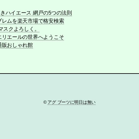
きハイエース 網戸の5つの法則
ブレムを楽天市場で格安検索
ンマスクよろしく。
エリエールの世界へようこそ
通販おしゃれ館
©
アグ ブーツに明日は無い