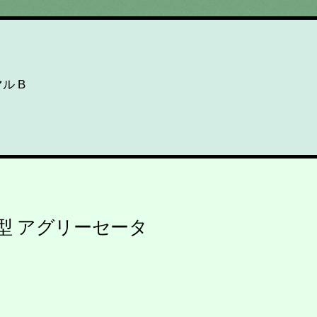
ル B
型 アグリーセータ