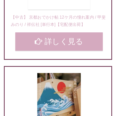
【中古】 京都おでかけ帖 12ケ月の憧れ案内 / 甲斐
みのり / 祥伝社 [単行本]【宅配便出荷】
詳しく見る