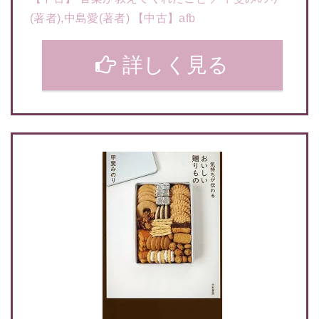
(著者),中島愛(著者) 【中古】afb
詳しく見る