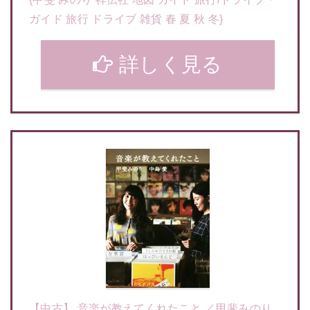
ガイド 旅行 ドライブ 雑貨 春 夏 秋 冬}
詳しく見る
【中古】 音楽が教えてくれたこと ／甲斐みのり