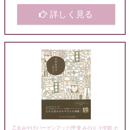
詳しく見る
乙女みやげ/バーゲンブック{甲斐 みのり 小学館 ホ