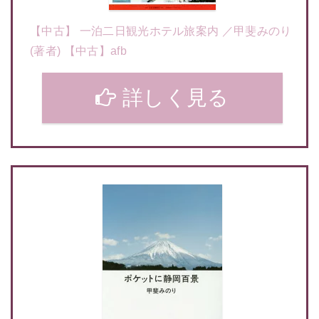
【中古】 一泊二日観光ホテル旅案内 ／甲斐みのり
(著者) 【中古】afb
詳しく見る