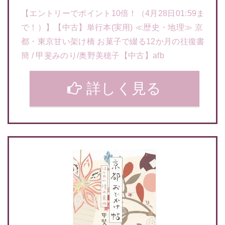
【エントリーでポイント10倍！（4月28日01:59ま
で！）】【中古】単行本(実用) ≪歴史・地理≫ 京
都・東京甘い架け橋 お菓子で綴る12か月の往復書
簡 / 甲斐みのり/奥野美穂子【中古】afb
詳しく見る