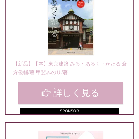
【新品】【本】東京建築 みる・あるく・かたる 倉
方俊輔/著 甲斐みのり/著
詳しく見る
SPONSOR