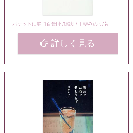
ポケットに静岡百景[本/雑誌] / 甲斐みのり/著
詳しく見る