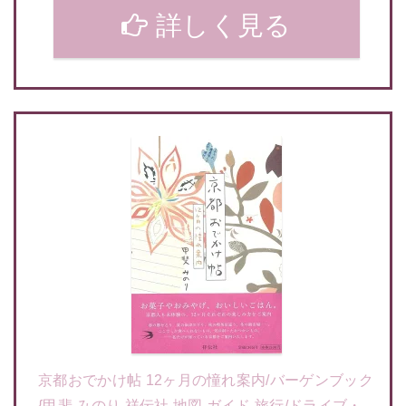
詳しく見る
京都おでかけ帖 12ヶ月の憧れ案内/バーゲンブック
{甲斐 みのり 祥伝社 地図 ガイド 旅行/ドライブ・